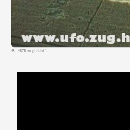
4575
megtekintés