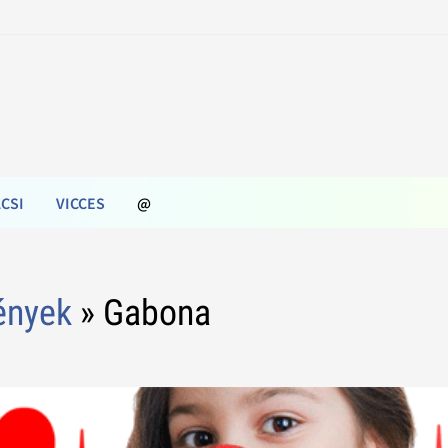
CSI
VICCES
@
ények
» Gabona