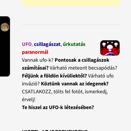
UFO
,
csillagászat
,
űrkutatás
paranormál
Vannak ufo-k?
Pontosak a csillagászok
számításai?
Várható meteorit becsapódás?
Féljünk a földön kívüliektől?
Várható ufo
invázió?
Köztünk vannak az idegenek?
CSATLAKOZZ, tölts fel fotót, ismerkedj,
érvelj!
Te hiszel az UFO-k létezésében?