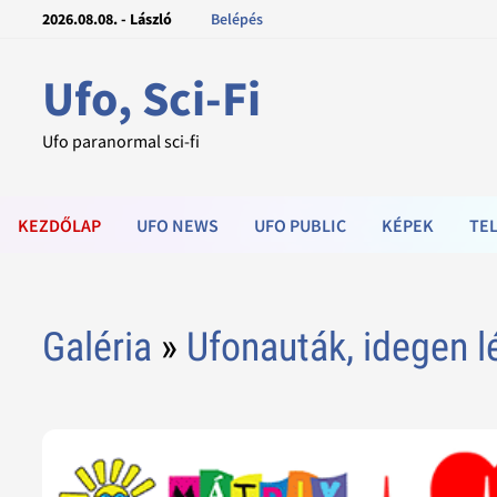
2026.08.08. - László
Belépés
Ufo, Sci-Fi
Ufo paranormal sci-fi
KEZDŐLAP
UFO NEWS
UFO PUBLIC
KÉPEK
TEL
Galéria
»
Ufonauták, idegen l