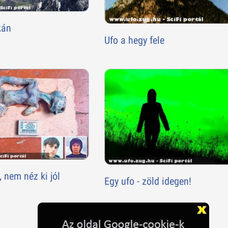
kán
Ufo a hegy fele
 nem néz ki jól
Egy ufo - zöld idegen!