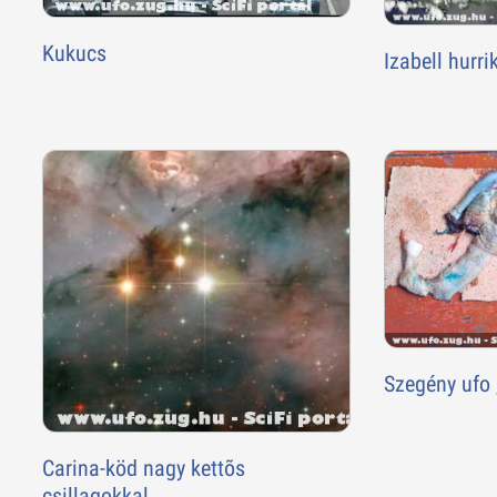
Kukucs
Izabell hurri
Szegény ufo ,
Carina-köd nagy kettõs
csillagokkal