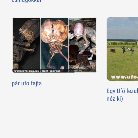
pár ufo fajta
Egy Ufó lezu
néz ki)