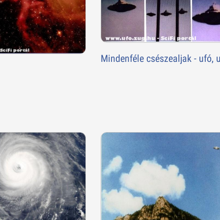
Mindenféle csészealjak - ufó, 