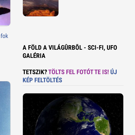
ufok
A FÖLD A VILÁGÛRBÕL - SCI-FI, UFO
GALÉRIA
TETSZIK?
TÖLTS FEL FOTÓT TE IS!
ÚJ
KÉP FELTÖLTÉS