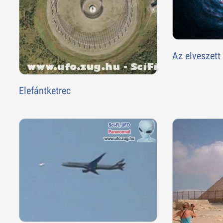
Az elveszett 
Elefántketrec