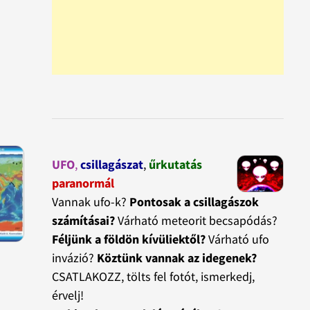
UFO
,
csillagászat
,
űrkutatás
paranormál
Vannak ufo-k?
Pontosak a csillagászok
számításai?
Várható meteorit becsapódás?
Féljünk a földön kívüliektől?
Várható ufo
invázió?
Köztünk vannak az idegenek?
CSATLAKOZZ, tölts fel fotót, ismerkedj,
érvelj!