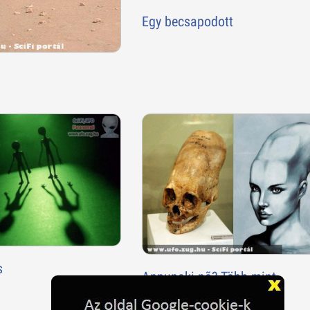
Egy becsapodott
s
Annunaki nõ? Több mint
valószínû...