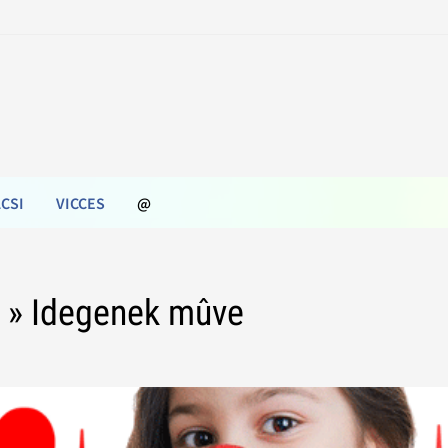
CSI
VICCES
@
i
» Idegenek mûve