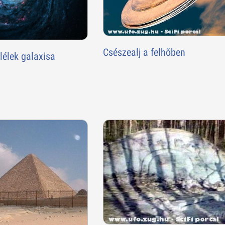
Csészealj a felhõben
lélek galaxisa