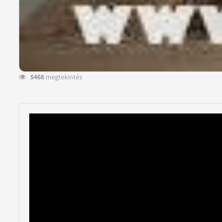
5468
megtekintés