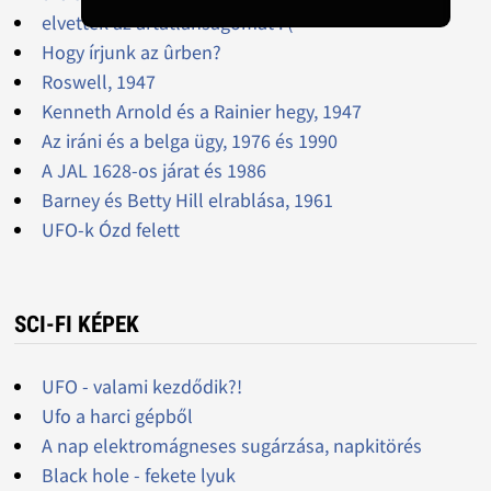
elvették az ártatlanságomat :'(
Hogy írjunk az ûrben?
Roswell, 1947
Kenneth Arnold és a Rainier hegy, 1947
Az iráni és a belga ügy, 1976 és 1990
A JAL 1628-os járat és 1986
Barney és Betty Hill elrablása, 1961
UFO-k Ózd felett
SCI-FI KÉPEK
UFO - valami kezdődik?!
Ufo a harci gépből
A nap elektromágneses sugárzása, napkitörés
Black hole - fekete lyuk