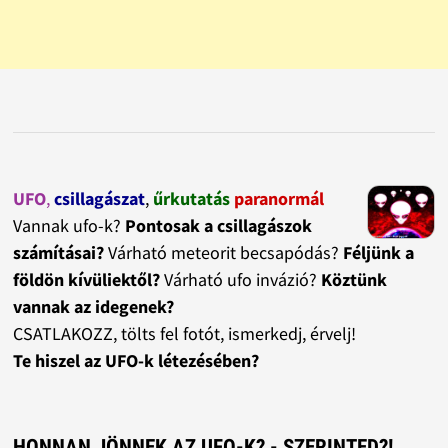
UFO
,
csillagászat
,
űrkutatás
paranormál
Vannak ufo-k?
Pontosak a csillagászok
számításai?
Várható meteorit becsapódás?
Féljünk a
földön kívüliektől?
Várható ufo invázió?
Köztünk
vannak az idegenek?
CSATLAKOZZ, tölts fel fotót, ismerkedj, érvelj!
Te hiszel az UFO-k létezésében?
HONNAN JÖNNEK AZ UFO-K? - SZERINTED?!