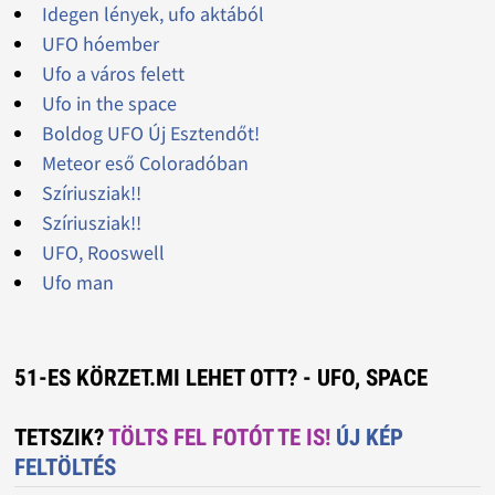
Idegen lények, ufo aktából
UFO hóember
Ufo a város felett
Ufo in the space
Boldog UFO Új Esztendőt!
Meteor eső Coloradóban
Szíriusziak!!
Szíriusziak!!
UFO, Rooswell
Ufo man
51-ES KÖRZET.MI LEHET OTT? - UFO, SPACE
TETSZIK?
TÖLTS FEL FOTÓT TE IS!
ÚJ KÉP
FELTÖLTÉS