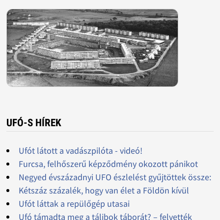
UFÓ-S HÍREK
Ufót látott a vadászpilóta - videó!
Furcsa, felhőszerű képződmény okozott pánikot
Negyed évszázadnyi UFO észlelést gyűjtöttek össze:
Kétszáz százalék, hogy van élet a Földön kívül
Ufót láttak a repülőgép utasai
Ufó támadta meg a tálibok táborát? – felvették