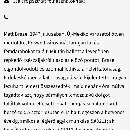
Csak regisztrált felhasználóknak!
Matt Brazel 1947 júliusában, Új-Mexikó városától ötven
mérföldre, Roswell városánál farmján fa- és
fémdarabokat talált. Miután hallott a levegõben
repkedõ csészaljakról (lásd az elõzõ pontot) Brazel
elgondolkodott és azonnal felhívta a helyi katonaság.
Érdekesképpen a katonaság elõször kijelentette, hogy a
lezuhant lemezt összeszedték, majd néhány óra múlva
tagadták azt, hogy bármilyen lemezalakú dolgot
találtak volna, ehelyett inkább idõjárási ballonokról
beszéltek. A sztori ezután el is halt, egészen a hetvenes
évekig, amikor a légierõ egyik munkása &#8211; aki
begyûjtötte a roncsokat &#8211; be nem jelentette,