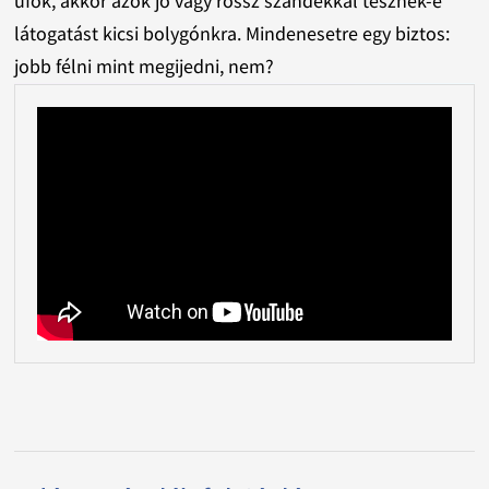
ufók, akkor azok jó vagy rossz szándékkal tesznek-e
látogatást kicsi bolygónkra. Mindenesetre egy biztos:
jobb félni mint megijedni, nem?