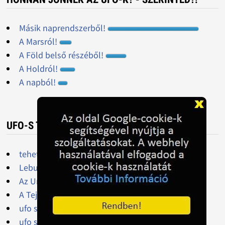
Másik naprendszerből!
A Marsról!
A Föld belső részéből!
A Holdról!
A napból!
UFO-S TÖRTÉNETEK
tehetséges szerzőket keres elektronikus kiadó
Lebukott az időutazó?!
Az Univerzum szerkezete
A Tejútrendszer szerkezete[szerkesztés
ufo szex a szobámban
ufo szex a szobámban