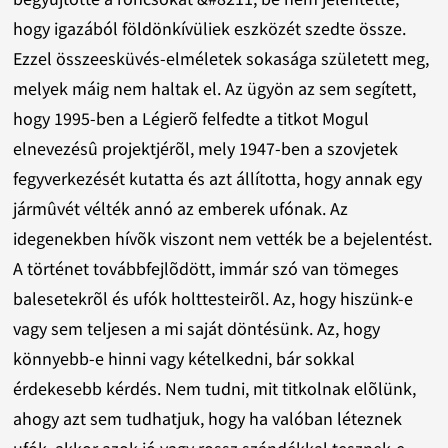
hogy igazából földönkívüliek eszközét szedte össze.
Ezzel összeesküvés-elméletek sokasága született meg,
melyek máig nem haltak el. Az ügyön az sem segített,
hogy 1995-ben a Légierõ felfedte a titkot Mogul
elnevezésû projektjérõl, mely 1947-ben a szovjetek
fegyverkezését kutatta és azt állította, hogy annak egy
jármûvét vélték annó az emberek ufónak. Az
idegenekben hívõk viszont nem vették be a bejelentést.
A történet továbbfejlõdött, immár szó van tömeges
balesetekrõl és ufók holttesteirõl. Az, hogy hiszünk-e
vagy sem teljesen a mi saját döntésünk. Az, hogy
könnyebb-e hinni vagy kételkedni, bár sokkal
érdekesebb kérdés. Nem tudni, mit titkolnak elõlünk,
ahogy azt sem tudhatjuk, hogy ha valóban léteznek