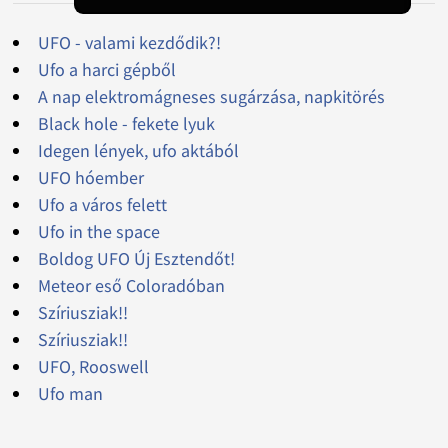
UFO - valami kezdődik?!
Ufo a harci gépből
A nap elektromágneses sugárzása, napkitörés
Black hole - fekete lyuk
Idegen lények, ufo aktából
UFO hóember
Ufo a város felett
Ufo in the space
Boldog UFO Új Esztendőt!
Meteor eső Coloradóban
Szíriusziak!!
Szíriusziak!!
UFO, Rooswell
Ufo man