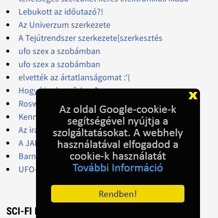
Lebukott az időutazó?!
Az Univerzum szerkezete
A Tejútrendszer szerkezete[szerkesztés
ufo szex a szobámban
ufo szex a szobámban
elvették az ártatlanságomat :'(
Hogy írjunk az ûrben?
Roswell, 1947
Kenneth Arnold és a Rainier hegy, 1947
Az iráni és a belga ügy, 1976 és 1990
A JAL 1628-os járat és 1986
Barney és Betty Hill elrablása, 1961
UFO-k Ózd felett
SCI-FI KÉPEK