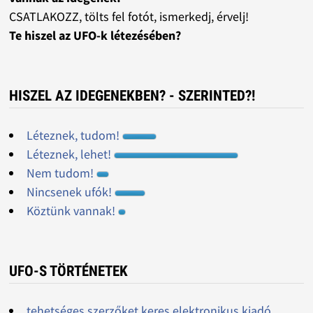
CSATLAKOZZ, tölts fel fotót, ismerkedj, érvelj!
Te hiszel az UFO-k létezésében?
HISZEL AZ IDEGENEKBEN? - SZERINTED?!
Léteznek, tudom!
Léteznek, lehet!
Nem tudom!
Nincsenek ufók!
Köztünk vannak!
UFO-S TÖRTÉNETEK
tehetséges szerzőket keres elektronikus kiadó