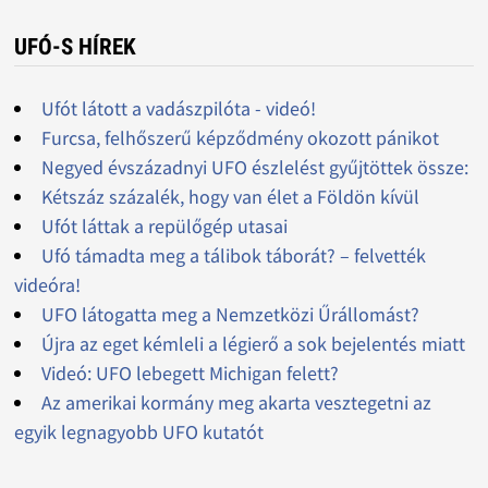
UFÓ-S HÍREK
Ufót látott a vadászpilóta - videó!
Furcsa, felhőszerű képződmény okozott pánikot
Negyed évszázadnyi UFO észlelést gyűjtöttek össze:
Kétszáz százalék, hogy van élet a Földön kívül
Ufót láttak a repülőgép utasai
Ufó támadta meg a tálibok táborát? – felvették
videóra!
UFO látogatta meg a Nemzetközi Űrállomást?
Újra az eget kémleli a légierő a sok bejelentés miatt
Videó: UFO lebegett Michigan felett?
Az amerikai kormány meg akarta vesztegetni az
egyik legnagyobb UFO kutatót