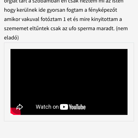
orgiát tart a szobámban én csak néztem mi az isten
hogy kerülnek ide gyorsan fogtam a fényképezőt
amikor vakuval fotóztam 1 et és mire kinyitottam a
szememet eltűntek csak az ufo sperma maradt. (nem
eladó)