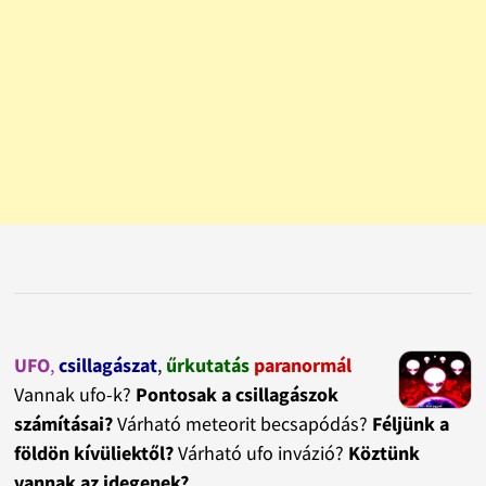
UFO
,
csillagászat
,
űrkutatás
paranormál
Vannak ufo-k?
Pontosak a csillagászok
számításai?
Várható meteorit becsapódás?
Féljünk a
földön kívüliektől?
Várható ufo invázió?
Köztünk
vannak az idegenek?