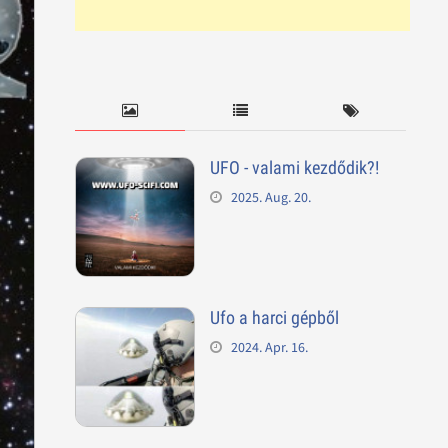
UFO - valami kezdődik?!
2025. Aug. 20.
Ufo a harci gépből
2024. Apr. 16.