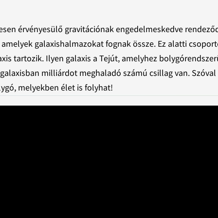
mesen érvényesülő gravitációnak engedelmeskedve rendeződ
 amelyek galaxishalmazokat fognak össze. Ez alatti csoport
s tartozik. Ilyen galaxis a Tejút, amelyhez bolygórendsze
gy galaxisban milliárdot meghaladó számú csillag van. Szóval
ygó, melyekben élet is folyhat!