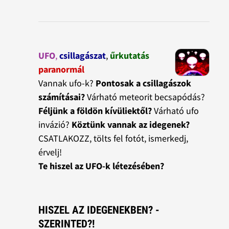
UFO
,
csillagászat
,
űrkutatás
paranormál
Vannak ufo-k?
Pontosak a csillagászok
számításai?
Várható meteorit becsapódás?
Féljünk a földön kívüliektől?
Várható ufo
invázió?
Köztünk vannak az idegenek?
CSATLAKOZZ, tölts fel fotót, ismerkedj,
érvelj!
Te hiszel az UFO-k létezésében?
HISZEL AZ IDEGENEKBEN? -
SZERINTED?!