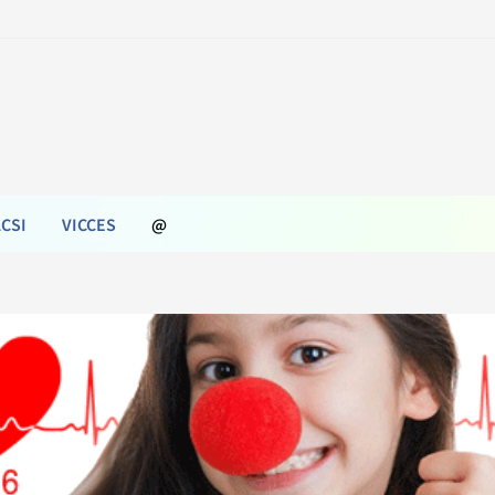
CSI
VICCES
@