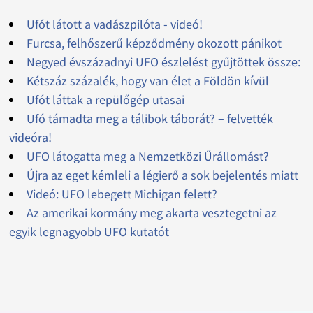
Ufót látott a vadászpilóta - videó!
Furcsa, felhőszerű képződmény okozott pánikot
Negyed évszázadnyi UFO észlelést gyűjtöttek össze:
Kétszáz százalék, hogy van élet a Földön kívül
Ufót láttak a repülőgép utasai
Ufó támadta meg a tálibok táborát? – felvették
videóra!
UFO látogatta meg a Nemzetközi Űrállomást?
Újra az eget kémleli a légierő a sok bejelentés miatt
Videó: UFO lebegett Michigan felett?
Az amerikai kormány meg akarta vesztegetni az
egyik legnagyobb UFO kutatót