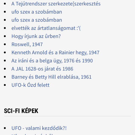
A Tejútrendszer szerkezete[szerkesztés
ufo szex a szobámban
ufo szex a szobámban
elvették az ártatlanságomat :'(
Hogy írjunk az ûrben?
Roswell, 1947
Kenneth Arnold és a Rainier hegy, 1947
Az iráni és a belga ügy, 1976 és 1990
A JAL 1628-os járat és 1986
Barney és Betty Hill elrablása, 1961
UFO-k Ózd felett
SCI-FI KÉPEK
UFO - valami kezdődik?!