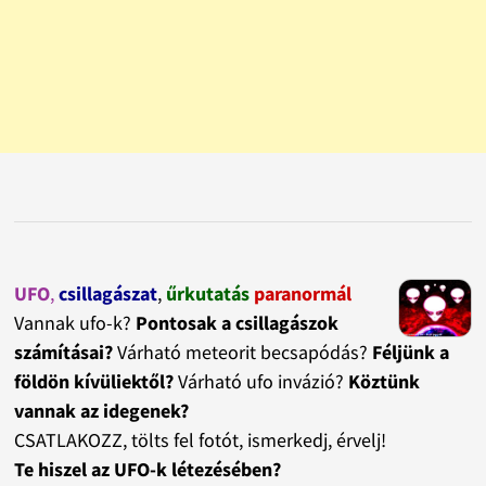
UFO
,
csillagászat
,
űrkutatás
paranormál
Vannak ufo-k?
Pontosak a csillagászok
számításai?
Várható meteorit becsapódás?
Féljünk a
földön kívüliektől?
Várható ufo invázió?
Köztünk
vannak az idegenek?
CSATLAKOZZ, tölts fel fotót, ismerkedj, érvelj!
Te hiszel az UFO-k létezésében?