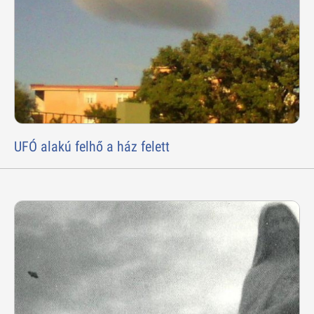
UFÓ alakú felhő a ház felett