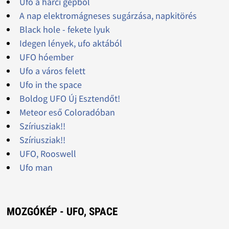
Ufo a harci gépből
A nap elektromágneses sugárzása, napkitörés
Black hole - fekete lyuk
Idegen lények, ufo aktából
UFO hóember
Ufo a város felett
Ufo in the space
Boldog UFO Új Esztendőt!
Meteor eső Coloradóban
Szíriusziak!!
Szíriusziak!!
UFO, Rooswell
Ufo man
MOZGÓKÉP - UFO, SPACE