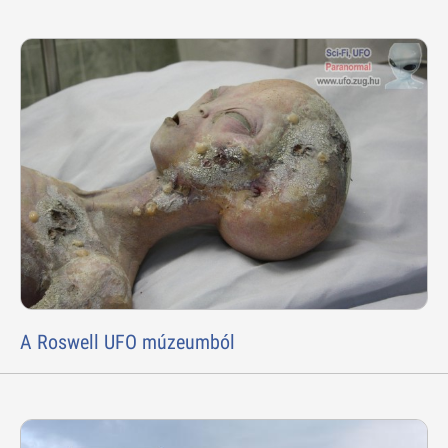
A Roswell UFO múzeumból