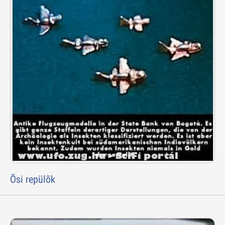
Õsi repülõk