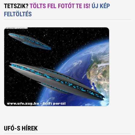
TETSZIK?
TÖLTS FEL FOTÓT TE IS!
ÚJ KÉP
FELTÖLTÉS
UFÓ-S HÍREK