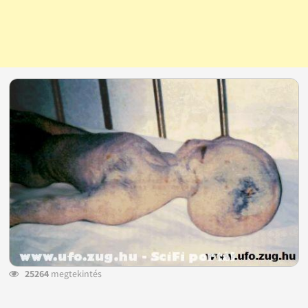
25264
megtekintés