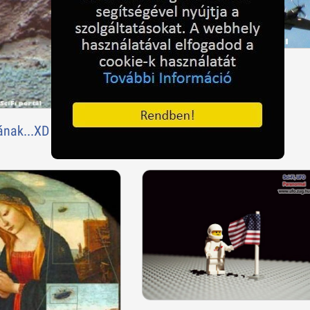
ufó
ának...XD