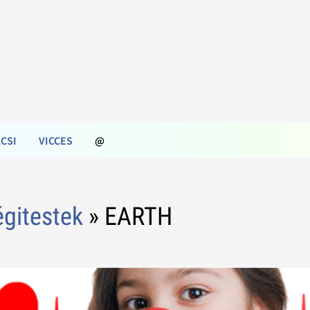
CSI
VICCES
@
égitestek
» EARTH