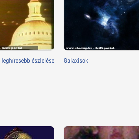
k leghíresebb észlelése
Galaxisok