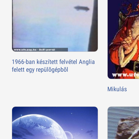
1966-ban készített felvétel Anglia
felett egy repülõgépbõl
Mikulás