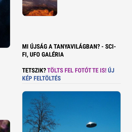
MI ÚJSÁG A TANYAVILÁGBAN? - SCI-
FI, UFO GALÉRIA
TETSZIK?
TÖLTS FEL FOTÓT TE IS!
ÚJ
KÉP FELTÖLTÉS