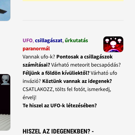
UFO
,
csillagászat
,
űrkutatás
paranormál
Vannak ufo-k?
Pontosak a csillagászok
számításai?
Várható meteorit becsapódás?
Féljünk a földön kívüliektől?
Várható ufo
invázió?
Köztünk vannak az idegenek?
CSATLAKOZZ, tölts fel fotót, ismerkedj,
érvelj!
Te hiszel az UFO-k létezésében?
HISZEL AZ IDEGENEKBEN? -