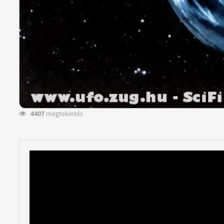
4407
megtekintés