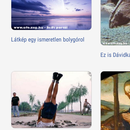
Látkép egy ismeretlen bolygórol
Ez is Dávidk