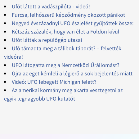
Ufót látott a vadászpilóta - videó!
Furcsa, felhőszerű képződmény okozott pánikot
Negyed évszázadnyi UFO észlelést gyűjtöttek össze:
Kétszáz százalék, hogy van élet a Földön kívül
Ufót láttak a repülőgép utasai
Ufó támadta meg a tálibok táborát? – felvették
videóra!
UFO látogatta meg a Nemzetközi Űrállomást?
Újra az eget kémleli a légierő a sok bejelentés miatt
Videó: UFO lebegett Michigan felett?
Az amerikai kormány meg akarta vesztegetni az
egyik legnagyobb UFO kutatót