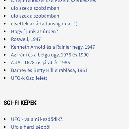
A Tejútrendszer szerkezete[szerkesztés
ufo szex a szobámban
ufo szex a szobámban
elvették az ártatlanságomat :'(
Hogy írjunk az ûrben?
Roswell, 1947
Kenneth Arnold és a Rainier hegy, 1947
Az iráni és a belga ügy, 1976 és 1990
A JAL 1628-os járat és 1986
Barney és Betty Hill elrablása, 1961
UFO-k Ózd felett
SCI-FI KÉPEK
UFO - valami kezdődik?!
Ufo a harci gépből