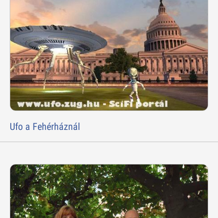
Ufo a Fehérháznál