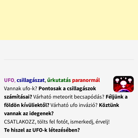
UFO
,
csillagászat
,
űrkutatás
paranormál
Vannak ufo-k?
Pontosak a csillagászok
számításai?
Várható meteorit becsapódás?
Féljünk a
földön kívüliektől?
Várható ufo invázió?
Köztünk
vannak az idegenek?
CSATLAKOZZ, tölts fel fotót, ismerkedj, érvelj!
Te hiszel az UFO-k létezésében?