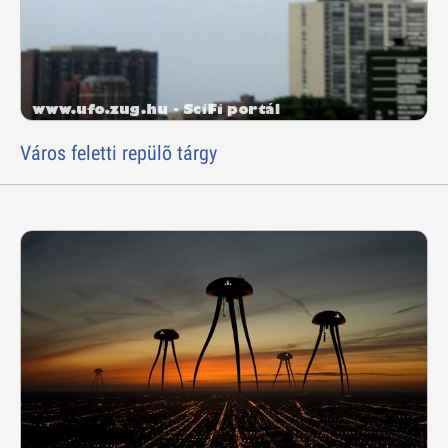
Város feletti repülõ tárgy