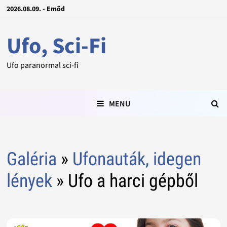
2026.08.09. - Emõd
Ufo, Sci-Fi
Ufo paranormal sci-fi
MENU
Galéria
»
Ufonauták, idegen
lények
» Ufo a harci gépből