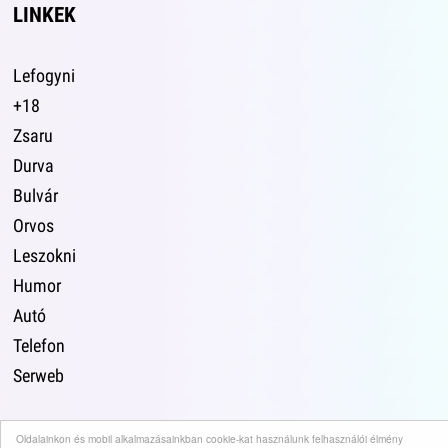
LINKEK
Lefogyni
+18
Zsaru
Durva
Bulvár
Orvos
Leszokni
Humor
Autó
Telefon
Serweb
Oldalainkon és mobil alkalmazásainkban cookie-kat használunk felhasználói élmény