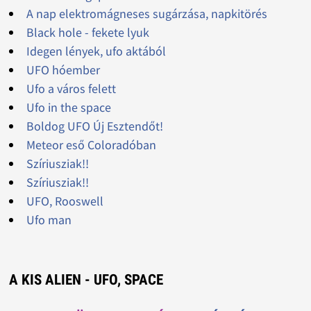
A nap elektromágneses sugárzása, napkitörés
Black hole - fekete lyuk
Idegen lények, ufo aktából
UFO hóember
Ufo a város felett
Ufo in the space
Boldog UFO Új Esztendőt!
Meteor eső Coloradóban
Szíriusziak!!
Szíriusziak!!
UFO, Rooswell
Ufo man
A KIS ALIEN - UFO, SPACE