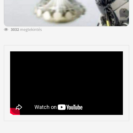
3032
megtekintés