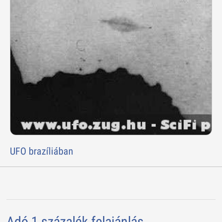
UFO brazíliában
Adó 1 százalék felajánlás