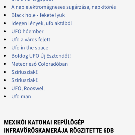
A nap elektromágneses sugárzása, napkitörés
Black hole - fekete lyuk
Idegen lények, ufo aktából
UFO hóember
Ufo a város felett
Ufo in the space
Boldog UFO Új Esztendőt!
Meteor eső Coloradóban
Szíriusziak!!
Szíriusziak!!
UFO, Rooswell
Ufo man
MEXIKÓI KATONAI REPÜLÕGÉP
INFRAVÖRÖSKAMERÁJA RÖGZITETTE 6DB