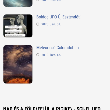
Boldog UFO Új Esztendőt!
2020. Jan. 01.
Meteor eső Coloradóban
2019. Dec. 13.
NAP ÉS A FÖLD\FELÜL A PICIKE\ - SCI-FI, UFO