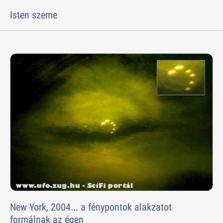
Isten szeme
New York, 2004... a fénypontok alakzatot
formálnak az égen