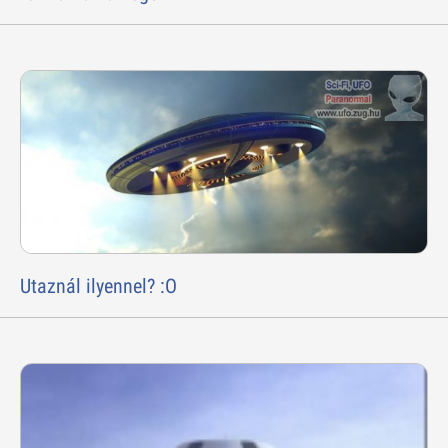
Utaznál ilyennel? :O