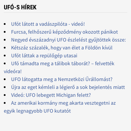
UFÓ-S HÍREK
Ufót látott a vadászpilóta - videó!
Furcsa, felhőszerű képződmény okozott pánikot
Negyed évszázadnyi UFO észlelést gyűjtöttek össze:
Kétszáz százalék, hogy van élet a Földön kívül
Ufót láttak a repülőgép utasai
Ufó támadta meg a tálibok táborát? – felvették
videóra!
UFO látogatta meg a Nemzetközi Űrállomást?
Újra az eget kémleli a légierő a sok bejelentés miatt
Videó: UFO lebegett Michigan felett?
Az amerikai kormány meg akarta vesztegetni az
egyik legnagyobb UFO kutatót