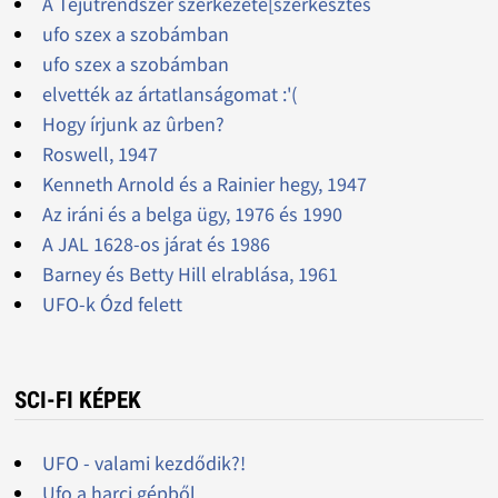
A Tejútrendszer szerkezete[szerkesztés
ufo szex a szobámban
ufo szex a szobámban
elvették az ártatlanságomat :'(
Hogy írjunk az ûrben?
Roswell, 1947
Kenneth Arnold és a Rainier hegy, 1947
Az iráni és a belga ügy, 1976 és 1990
A JAL 1628-os járat és 1986
Barney és Betty Hill elrablása, 1961
UFO-k Ózd felett
SCI-FI KÉPEK
UFO - valami kezdődik?!
Ufo a harci gépből