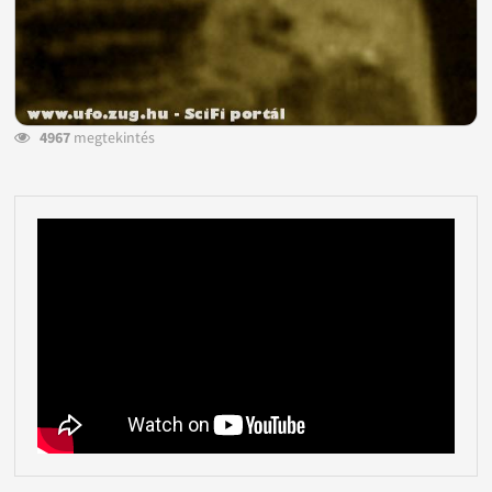
4967
megtekintés