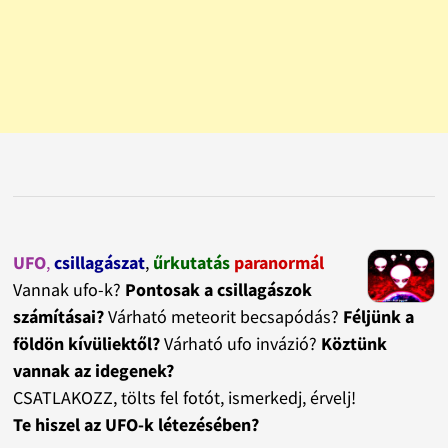
UFO
,
csillagászat
,
űrkutatás
paranormál
Vannak ufo-k?
Pontosak a csillagászok
számításai?
Várható meteorit becsapódás?
Féljünk a
földön kívüliektől?
Várható ufo invázió?
Köztünk
vannak az idegenek?
CSATLAKOZZ, tölts fel fotót, ismerkedj, érvelj!
Te hiszel az UFO-k létezésében?