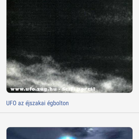
UFO az éjszakai égbolton