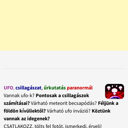
UFO
,
csillagászat
,
űrkutatás
paranormál
Vannak ufo-k?
Pontosak a csillagászok
számításai?
Várható meteorit becsapódás?
Féljünk a
földön kívüliektől?
Várható ufo invázió?
Köztünk
vannak az idegenek?
CSATLAKOZZ, tölts fel fotót, ismerkedj, érvelj!