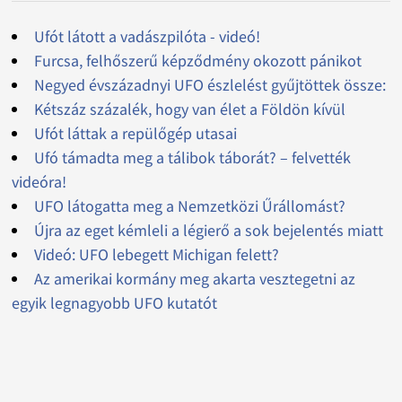
Ufót látott a vadászpilóta - videó!
Furcsa, felhőszerű képződmény okozott pánikot
Negyed évszázadnyi UFO észlelést gyűjtöttek össze:
Kétszáz százalék, hogy van élet a Földön kívül
Ufót láttak a repülőgép utasai
Ufó támadta meg a tálibok táborát? – felvették
videóra!
UFO látogatta meg a Nemzetközi Űrállomást?
Újra az eget kémleli a légierő a sok bejelentés miatt
Videó: UFO lebegett Michigan felett?
Az amerikai kormány meg akarta vesztegetni az
egyik legnagyobb UFO kutatót