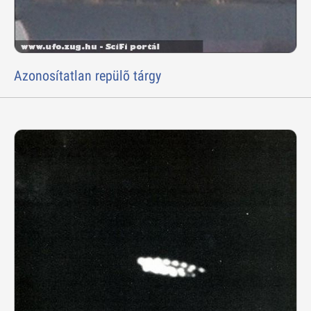
Azonosítatlan repülõ tárgy