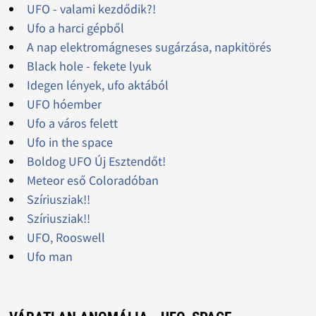
UFO - valami kezdődik?!
Ufo a harci gépből
A nap elektromágneses sugárzása, napkitörés
Black hole - fekete lyuk
Idegen lények, ufo aktából
UFO hóember
Ufo a város felett
Ufo in the space
Boldog UFO Új Esztendőt!
Meteor eső Coloradóban
Szíriusziak!!
Szíriusziak!!
UFO, Rooswell
Ufo man