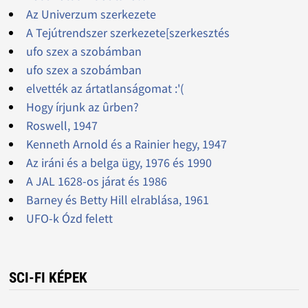
Az Univerzum szerkezete
A Tejútrendszer szerkezete[szerkesztés
ufo szex a szobámban
ufo szex a szobámban
elvették az ártatlanságomat :'(
Hogy írjunk az ûrben?
Roswell, 1947
Kenneth Arnold és a Rainier hegy, 1947
Az iráni és a belga ügy, 1976 és 1990
A JAL 1628-os járat és 1986
Barney és Betty Hill elrablása, 1961
UFO-k Ózd felett
SCI-FI KÉPEK