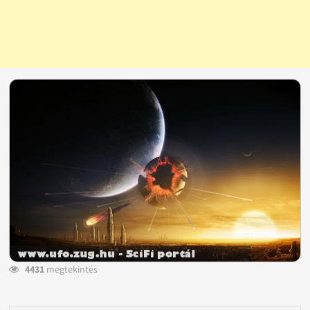
4431
megtekintés