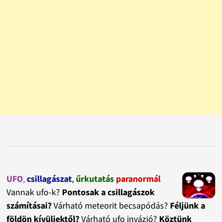
UFO
,
csillagászat
,
űrkutatás
paranormál
Vannak ufo-k?
Pontosak a csillagászok
számításai?
Várható meteorit becsapódás?
Féljünk a
földön kívüliektől?
Várható ufo invázió?
Köztünk