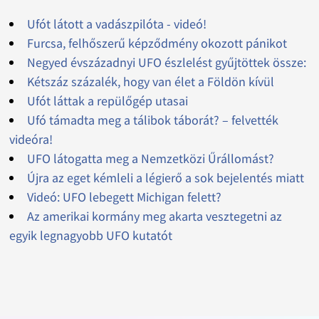
Ufót látott a vadászpilóta - videó!
Furcsa, felhőszerű képződmény okozott pánikot
Negyed évszázadnyi UFO észlelést gyűjtöttek össze:
Kétszáz százalék, hogy van élet a Földön kívül
Ufót láttak a repülőgép utasai
Ufó támadta meg a tálibok táborát? – felvették
videóra!
UFO látogatta meg a Nemzetközi Űrállomást?
Újra az eget kémleli a légierő a sok bejelentés miatt
Videó: UFO lebegett Michigan felett?
Az amerikai kormány meg akarta vesztegetni az
egyik legnagyobb UFO kutatót