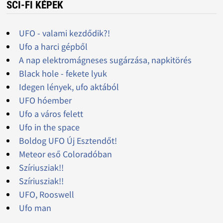
SCI-FI KÉPEK
UFO - valami kezdődik?!
Ufo a harci gépből
A nap elektromágneses sugárzása, napkitörés
Black hole - fekete lyuk
Idegen lények, ufo aktából
UFO hóember
Ufo a város felett
Ufo in the space
Boldog UFO Új Esztendőt!
Meteor eső Coloradóban
Szíriusziak!!
Szíriusziak!!
UFO, Rooswell
Ufo man