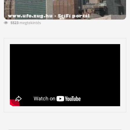
5523
megtekintés