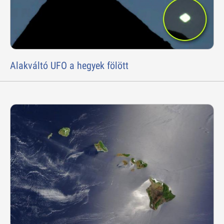
Alakváltó UFO a hegyek fölött