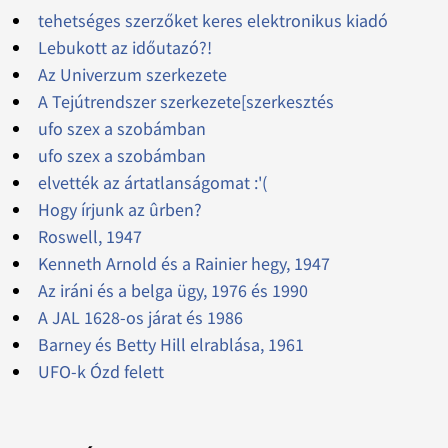
tehetséges szerzőket keres elektronikus kiadó
Lebukott az időutazó?!
Az Univerzum szerkezete
A Tejútrendszer szerkezete[szerkesztés
ufo szex a szobámban
ufo szex a szobámban
elvették az ártatlanságomat :'(
Hogy írjunk az ûrben?
Roswell, 1947
Kenneth Arnold és a Rainier hegy, 1947
Az iráni és a belga ügy, 1976 és 1990
A JAL 1628-os járat és 1986
Barney és Betty Hill elrablása, 1961
UFO-k Ózd felett