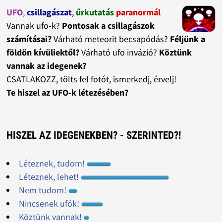
UFO
,
csillagászat
,
űrkutatás
paranormál
Vannak ufo-k?
Pontosak a csillagászok
számításai?
Várható meteorit becsapódás?
Féljünk a
földön kívüliektől?
Várható ufo invázió?
Köztünk
vannak az idegenek?
CSATLAKOZZ, tölts fel fotót, ismerkedj, érvelj!
Te hiszel az UFO-k létezésében?
HISZEL AZ IDEGENEKBEN? - SZERINTED?!
Léteznek, tudom!
Léteznek, lehet!
Nem tudom!
Nincsenek ufók!
Köztünk vannak!