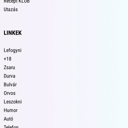
Recept KLUB
Utazás
LINKEK
Lefogyni
+18
Zsaru
Durva
Bulvár
Orvos
Leszokni
Humor
Autó
Telefon