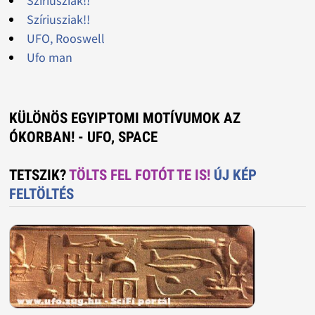
Szíriusziak!!
Szíriusziak!!
UFO, Rooswell
Ufo man
KÜLÖNÖS EGYIPTOMI MOTÍVUMOK AZ
ÓKORBAN! - UFO, SPACE
TETSZIK?
TÖLTS FEL FOTÓT TE IS!
ÚJ KÉP
FELTÖLTÉS