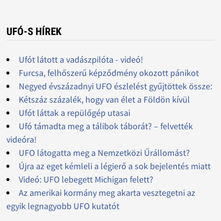
UFÓ-S HÍREK
Ufót látott a vadászpilóta - videó!
Furcsa, felhőszerű képződmény okozott pánikot
Negyed évszázadnyi UFO észlelést gyűjtöttek össze:
Kétszáz százalék, hogy van élet a Földön kívül
Ufót láttak a repülőgép utasai
Ufó támadta meg a tálibok táborát? – felvették
videóra!
UFO látogatta meg a Nemzetközi Űrállomást?
Újra az eget kémleli a légierő a sok bejelentés miatt
Videó: UFO lebegett Michigan felett?
Az amerikai kormány meg akarta vesztegetni az
egyik legnagyobb UFO kutatót