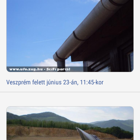
Veszprém felett június 23-án, 11:45-kor