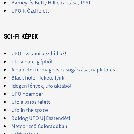
Barney és Betty Hill elrablása, 1961
UFO-k Ózd felett
SCI-FI KÉPEK
UFO - valami kezdődik?!
Ufo a harci gépből
A nap elektromágneses sugárzása, napkitörés
Black hole - fekete lyuk
Idegen lények, ufo aktából
UFO hóember
Ufo a város felett
Ufo in the space
Boldog UFO Új Esztendőt!
Meteor eső Coloradóban