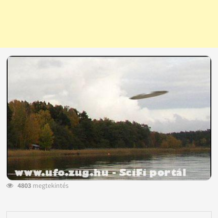
4803
megtekintés