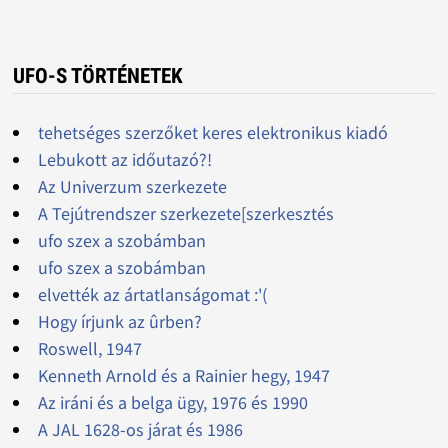
UFO-S TÖRTÉNETEK
tehetséges szerzőket keres elektronikus kiadó
Lebukott az időutazó?!
Az Univerzum szerkezete
A Tejútrendszer szerkezete[szerkesztés
ufo szex a szobámban
ufo szex a szobámban
elvették az ártatlanságomat :'(
Hogy írjunk az ûrben?
Roswell, 1947
Kenneth Arnold és a Rainier hegy, 1947
Az iráni és a belga ügy, 1976 és 1990
A JAL 1628-os járat és 1986