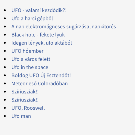
UFO - valami kezdődik?!
Ufo a harci gépből
A nap elektromágneses sugárzása, napkitörés
Black hole - fekete lyuk
Idegen lények, ufo aktából
UFO hóember
Ufo a város felett
Ufo in the space
Boldog UFO Új Esztendőt!
Meteor eső Coloradóban
Szíriusziak!!
Szíriusziak!!
UFO, Rooswell
Ufo man