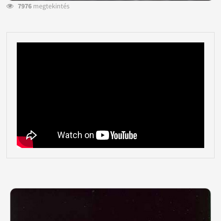
7976
megtekintés