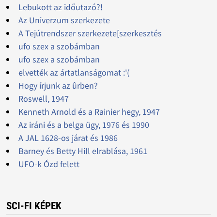
Lebukott az időutazó?!
Az Univerzum szerkezete
A Tejútrendszer szerkezete[szerkesztés
ufo szex a szobámban
ufo szex a szobámban
elvették az ártatlanságomat :'(
Hogy írjunk az ûrben?
Roswell, 1947
Kenneth Arnold és a Rainier hegy, 1947
Az iráni és a belga ügy, 1976 és 1990
A JAL 1628-os járat és 1986
Barney és Betty Hill elrablása, 1961
UFO-k Ózd felett
SCI-FI KÉPEK