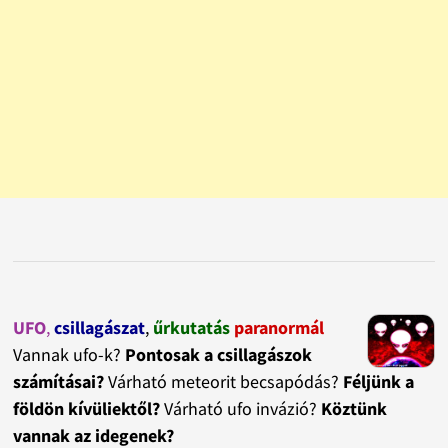
UFO
,
csillagászat
,
űrkutatás
paranormál
Vannak ufo-k?
Pontosak a csillagászok
számításai?
Várható meteorit becsapódás?
Féljünk a
földön kívüliektől?
Várható ufo invázió?
Köztünk
vannak az idegenek?