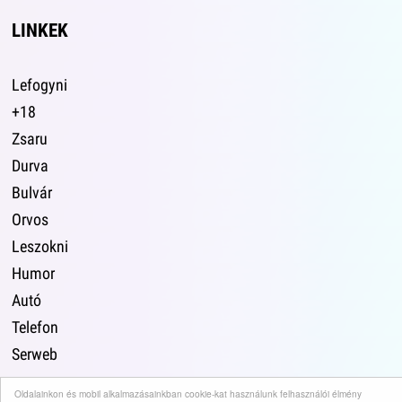
LINKEK
Lefogyni
+18
Zsaru
Durva
Bulvár
Orvos
Leszokni
Humor
Autó
Telefon
Serweb
Oldalainkon és mobil alkalmazásainkban cookie-kat használunk felhasználói élmény