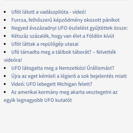
Ufót látott a vadászpilóta - videó!
Furcsa, felhőszerű képződmény okozott pánikot
Negyed évszázadnyi UFO észlelést gyűjtöttek össze:
Kétszáz százalék, hogy van élet a Földön kívül
Ufót láttak a repülőgép utasai
Ufó támadta meg a tálibok táborát? – felvették
videóra!
UFO látogatta meg a Nemzetközi Űrállomást?
Újra az eget kémleli a légierő a sok bejelentés miatt
Videó: UFO lebegett Michigan felett?
Az amerikai kormány meg akarta vesztegetni az
egyik legnagyobb UFO kutatót