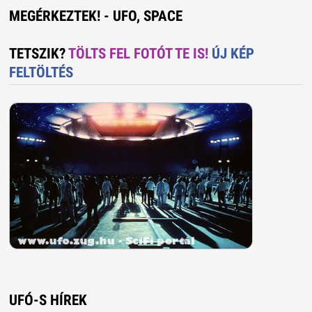
MEGÉRKEZTEK! - UFO, SPACE
TETSZIK?
TÖLTS FEL FOTÓT TE IS!
ÚJ KÉP
FELTÖLTÉS
UFÓ-S HÍREK