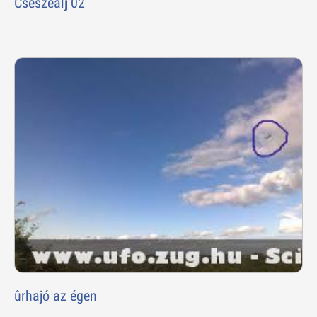
Csészealj 02
ûrhajó az égen