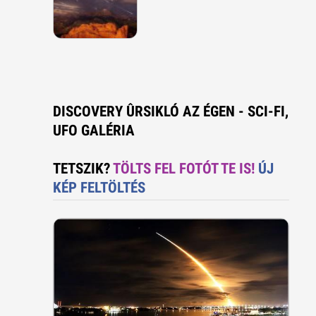
DISCOVERY ÛRSIKLÓ AZ ÉGEN - SCI-FI,
UFO GALÉRIA
TETSZIK?
TÖLTS FEL FOTÓT TE IS!
ÚJ
KÉP FELTÖLTÉS