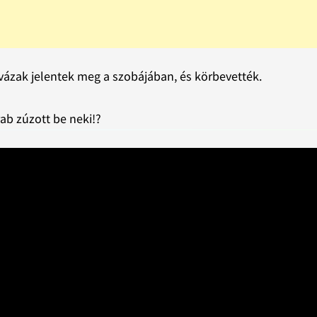
tvázak jelentek meg a szobájában, és körbevették.
ab zúzott be neki!?