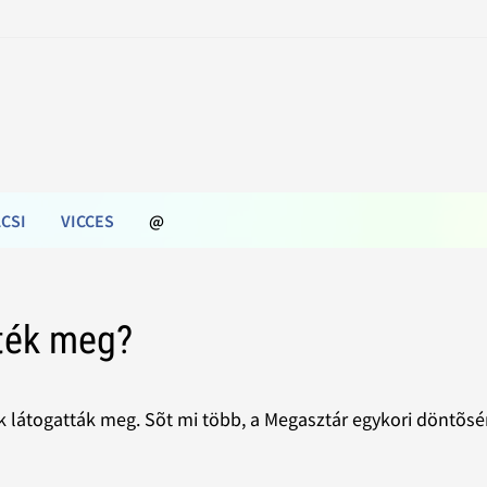
CSI
VICCES
@
tték meg?
ek látogatták meg. Sõt mi több, a Megasztár egykori döntõs