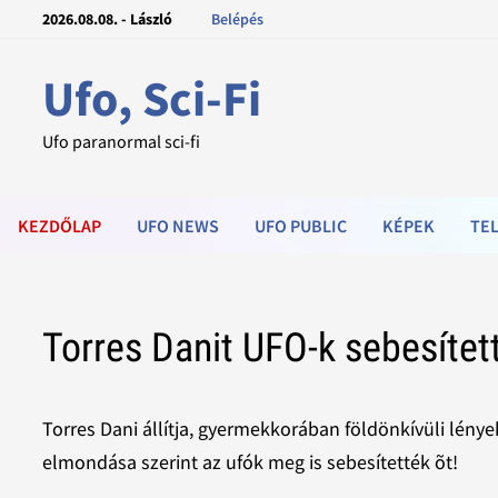
2026.08.08. - László
Belépés
Ufo, Sci-Fi
Ufo paranormal sci-fi
KEZDŐLAP
UFO NEWS
UFO PUBLIC
KÉPEK
TEL
Torres Danit UFO-k sebesíte
Torres Dani állítja, gyermekkorában földönkívüli lény
elmondása szerint az ufók meg is sebesítették õt!