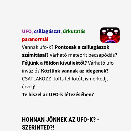
UFO
,
csillagászat
,
űrkutatás
paranormál
Vannak ufo-k?
Pontosak a csillagászok
számításai?
Várható meteorit becsapódás?
Féljünk a földön kívüliektől?
Várható ufo
invázió?
Köztünk vannak az idegenek?
CSATLAKOZZ, tölts fel fotót, ismerkedj,
érvelj!
Te hiszel az UFO-k létezésében?
HONNAN JÖNNEK AZ UFO-K? -
SZERINTED?!