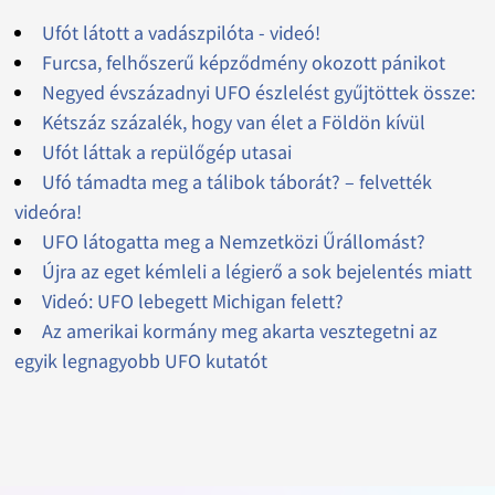
Ufót látott a vadászpilóta - videó!
Furcsa, felhőszerű képződmény okozott pánikot
Negyed évszázadnyi UFO észlelést gyűjtöttek össze:
Kétszáz százalék, hogy van élet a Földön kívül
Ufót láttak a repülőgép utasai
Ufó támadta meg a tálibok táborát? – felvették
videóra!
UFO látogatta meg a Nemzetközi Űrállomást?
Újra az eget kémleli a légierő a sok bejelentés miatt
Videó: UFO lebegett Michigan felett?
Az amerikai kormány meg akarta vesztegetni az
egyik legnagyobb UFO kutatót