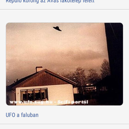
Repülõ korong az Avas lakótelep felett
UFO a faluban