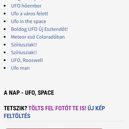
UFO hóember
Ufo a város felett
Ufo in the space
Boldog UFO Új Esztendőt!
Meteor eső Coloradóban
Szíriusziak!!
Szíriusziak!!
UFO, Rooswell
Ufo man
A NAP - UFO, SPACE
TETSZIK?
TÖLTS FEL FOTÓT TE IS!
ÚJ KÉP
FELTÖLTÉS