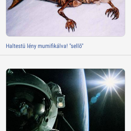
Haltestü lény mumifikálva! "sellõ"