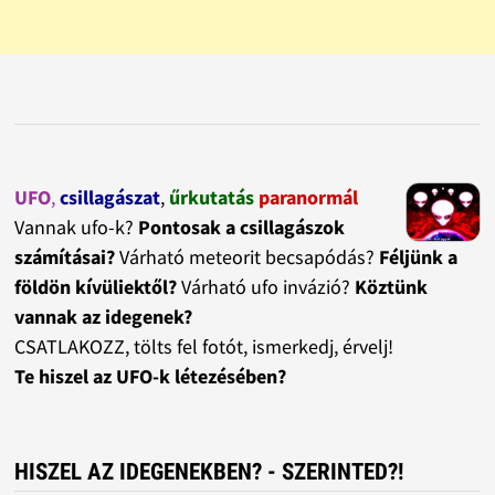
UFO
,
csillagászat
,
űrkutatás
paranormál
Vannak ufo-k?
Pontosak a csillagászok
számításai?
Várható meteorit becsapódás?
Féljünk a
földön kívüliektől?
Várható ufo invázió?
Köztünk
vannak az idegenek?
CSATLAKOZZ, tölts fel fotót, ismerkedj, érvelj!
Te hiszel az UFO-k létezésében?
HISZEL AZ IDEGENEKBEN? - SZERINTED?!