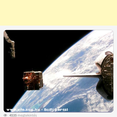
4535
megtekintés