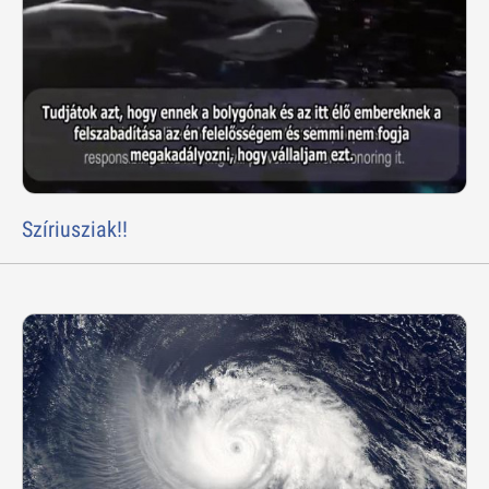
Szíriusziak!!