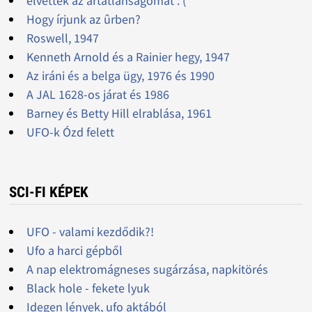
elvették az ártatlanságomat :'(
Hogy írjunk az ûrben?
Roswell, 1947
Kenneth Arnold és a Rainier hegy, 1947
Az iráni és a belga ügy, 1976 és 1990
A JAL 1628-os járat és 1986
Barney és Betty Hill elrablása, 1961
UFO-k Ózd felett
SCI-FI KÉPEK
UFO - valami kezdődik?!
Ufo a harci gépből
A nap elektromágneses sugárzása, napkitörés
Black hole - fekete lyuk
Idegen lények, ufo aktából