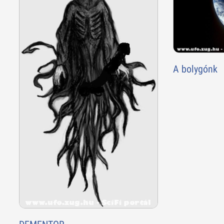
A bolygónk