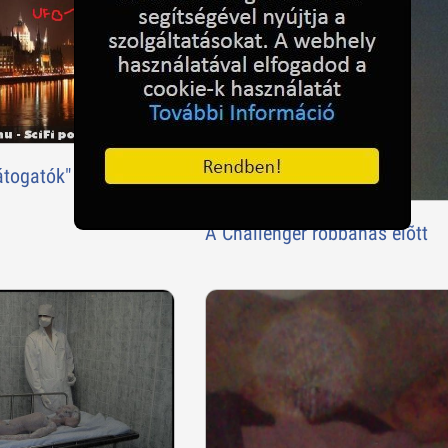
átogatók"
A Challenger robbanás elõtt