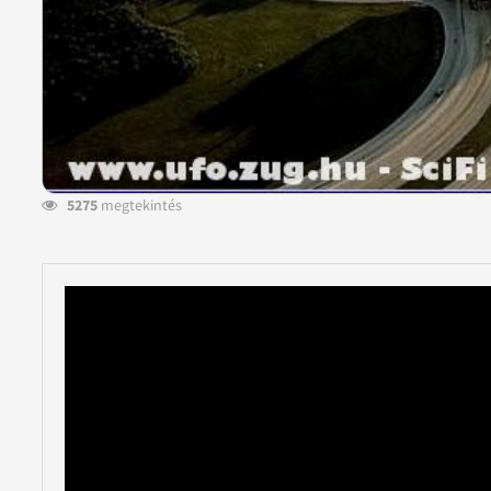
5275
megtekintés