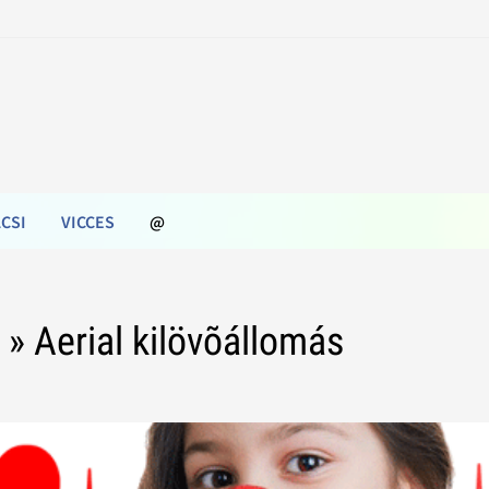
CSI
VICCES
@
i
» Aerial kilövõállomás