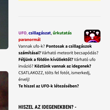
UFO
,
csillagászat
,
űrkutatás
paranormál
Vannak ufo-k?
Pontosak a csillagászok
számításai?
Várható meteorit becsapódás?
Féljünk a földön kívüliektől?
Várható ufo
invázió?
Köztünk vannak az idegenek?
CSATLAKOZZ, tölts fel fotót, ismerkedj,
érvelj!
Te hiszel az UFO-k létezésében?
HISZEL AZ IDEGENEKBEN? -