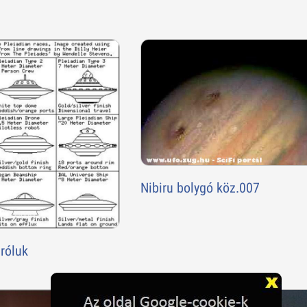
Nibiru bolygó köz.007
 róluk