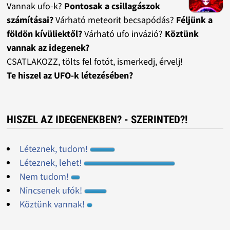
Vannak ufo-k?
Pontosak a csillagászok
számításai?
Várható meteorit becsapódás?
Féljünk a
földön kívüliektől?
Várható ufo invázió?
Köztünk
vannak az idegenek?
CSATLAKOZZ, tölts fel fotót, ismerkedj, érvelj!
Te hiszel az UFO-k létezésében?
HISZEL AZ IDEGENEKBEN? - SZERINTED?!
Léteznek, tudom!
Léteznek, lehet!
Nem tudom!
Nincsenek ufók!
Köztünk vannak!