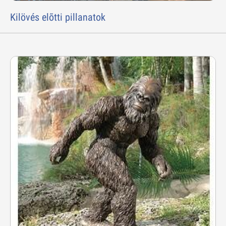
Kilövés elõtti pillanatok