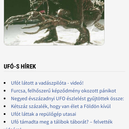
UFÓ-S HÍREK
Ufót látott a vadászpilóta - videó!
Furcsa, felhőszerű képződmény okozott pánikot
Negyed évszázadnyi UFO észlelést gyűjtöttek össze:
Kétszáz százalék, hogy van élet a Földön kívül
Ufót láttak a repülőgép utasai
Ufó támadta meg a tálibok táborát? – felvették