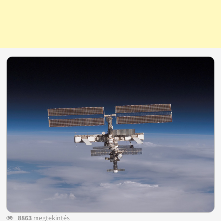
8863
megtekintés