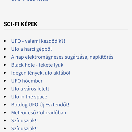
SCI-FI KÉPEK
UFO - valami kezdődik?!
Ufo a harci gépből
A nap elektromágneses sugárzása, napkitörés
Black hole - fekete lyuk
Idegen lények, ufo aktából
UFO hóember
Ufo a város felett
Ufo in the space
Boldog UFO Új Esztendőt!
Meteor eső Coloradóban
Szíriusziak!!
Szíriusziak!!