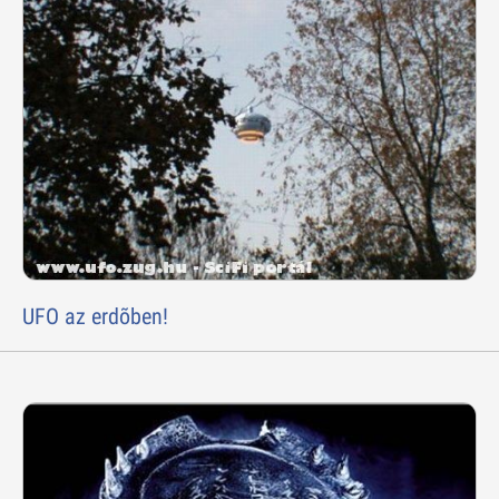
UFO az erdõben!