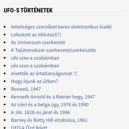
UFO-S TÖRTÉNETEK
tehetséges szerzőket keres elektronikus kiadó
Lebukott az időutazó?!
Az Univerzum szerkezete
A Tejútrendszer szerkezete[szerkesztés
ufo szex a szobámban
ufo szex a szobámban
elvették az ártatlanságomat :'(
Hogy írjunk az ûrben?
Roswell, 1947
Kenneth Arnold és a Rainier hegy, 1947
Az iráni és a belga ügy, 1976 és 1990
A JAL 1628-os járat és 1986
Barney és Betty Hill elrablása, 1961
UFO-k Ózd felett