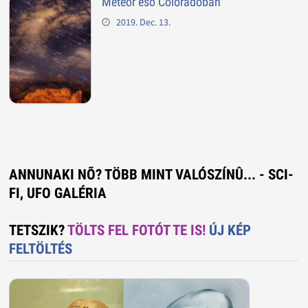
Meteor eső Coloradóban
2019. Dec. 13.
ANNUNAKI NÕ? TÖBB MINT VALÓSZÍNÛ... - SCI-
FI, UFO GALÉRIA
TETSZIK?
TÖLTS FEL FOTÓT TE IS!
ÚJ KÉP
FELTÖLTÉS