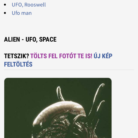
UFO, Rooswell
Ufo man
ALIEN - UFO, SPACE
TETSZIK?
TÖLTS FEL FOTÓT TE IS!
ÚJ KÉP
FELTÖLTÉS