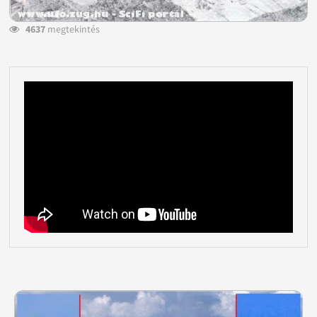
4637
megtekintés