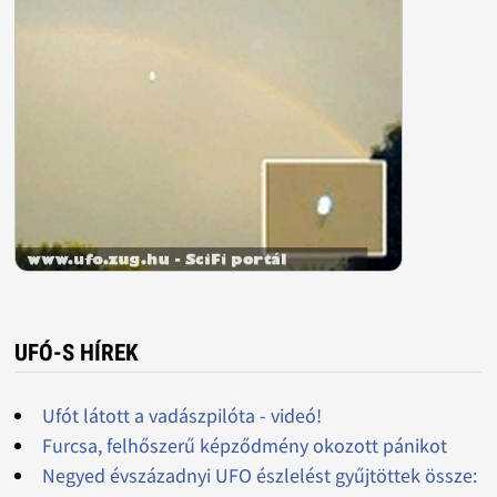
UFÓ-S HÍREK
Ufót látott a vadászpilóta - videó!
Furcsa, felhőszerű képződmény okozott pánikot
Negyed évszázadnyi UFO észlelést gyűjtöttek össze: