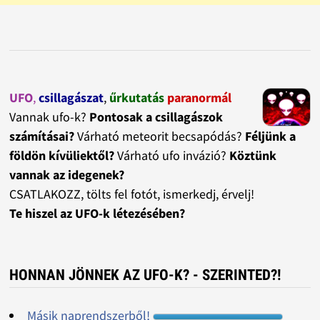
UFO
,
csillagászat
,
űrkutatás
paranormál
Vannak ufo-k?
Pontosak a csillagászok
számításai?
Várható meteorit becsapódás?
Féljünk a
földön kívüliektől?
Várható ufo invázió?
Köztünk
vannak az idegenek?
CSATLAKOZZ, tölts fel fotót, ismerkedj, érvelj!
Te hiszel az UFO-k létezésében?
HONNAN JÖNNEK AZ UFO-K? - SZERINTED?!
Másik naprendszerből!