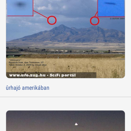
ûrhajó amerikában