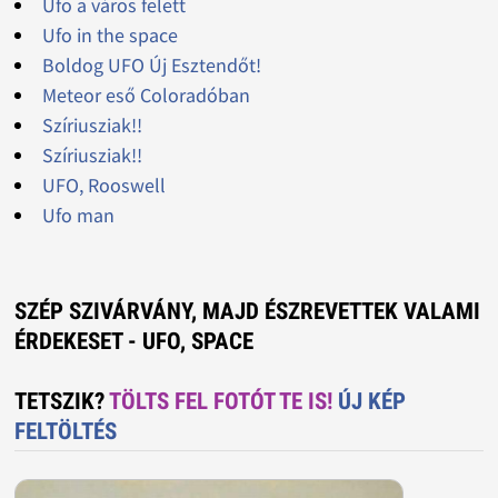
Ufo a város felett
Ufo in the space
Boldog UFO Új Esztendőt!
Meteor eső Coloradóban
Szíriusziak!!
Szíriusziak!!
UFO, Rooswell
Ufo man
SZÉP SZIVÁRVÁNY, MAJD ÉSZREVETTEK VALAMI
ÉRDEKESET - UFO, SPACE
TETSZIK?
TÖLTS FEL FOTÓT TE IS!
ÚJ KÉP
FELTÖLTÉS