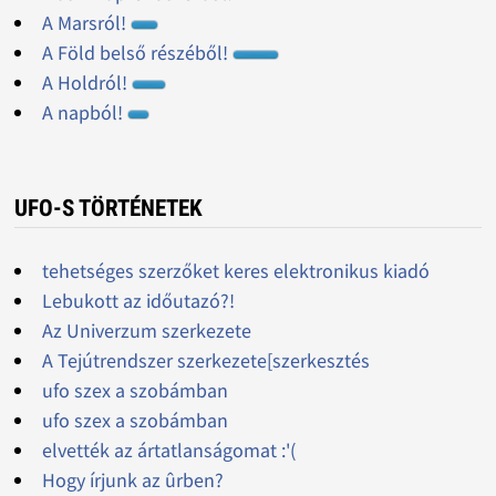
A Marsról!
A Föld belső részéből!
A Holdról!
A napból!
UFO-S TÖRTÉNETEK
tehetséges szerzőket keres elektronikus kiadó
Lebukott az időutazó?!
Az Univerzum szerkezete
A Tejútrendszer szerkezete[szerkesztés
ufo szex a szobámban
ufo szex a szobámban
elvették az ártatlanságomat :'(
Hogy írjunk az ûrben?