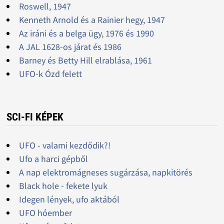
Roswell, 1947
Kenneth Arnold és a Rainier hegy, 1947
Az iráni és a belga ügy, 1976 és 1990
A JAL 1628-os járat és 1986
Barney és Betty Hill elrablása, 1961
UFO-k Ózd felett
SCI-FI KÉPEK
UFO - valami kezdődik?!
Ufo a harci gépből
A nap elektromágneses sugárzása, napkitörés
Black hole - fekete lyuk
Idegen lények, ufo aktából
UFO hóember