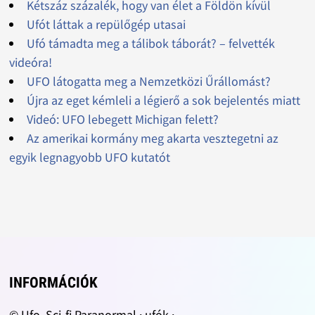
Kétszáz százalék, hogy van élet a Földön kívül
Ufót láttak a repülőgép utasai
Ufó támadta meg a tálibok táborát? – felvették
videóra!
UFO látogatta meg a Nemzetközi Űrállomást?
Újra az eget kémleli a légierő a sok bejelentés miatt
Videó: UFO lebegett Michigan felett?
Az amerikai kormány meg akarta vesztegetni az
egyik legnagyobb UFO kutatót
INFORMÁCIÓK
© Ufo, Sci-fi Paranormal · ufók ·