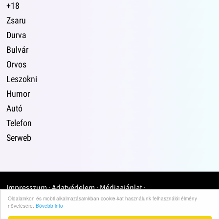
+18
Zsaru
Durva
Bulvár
Orvos
Leszokni
Humor
Autó
Telefon
Serweb
Impresszum
·
Adatvédelem
·
Médiaajánlat
·
Oldalainkon és mobil alkalmazásainkban cookie-kat használunk felhasználói élmény
növelésére.
Bővebb info