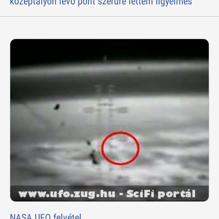
középtályon lévõ pont szerûre lettem figyelmes
NASA UFO felvétel