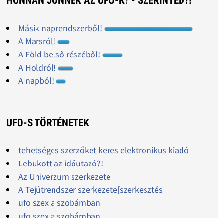
HONNAN JÖNNEK AZ UFO-K? - SZERINTED?!
Másik naprendszerből!
A Marsról!
A Föld belső részéből!
A Holdról!
A napból!
UFO-S TÖRTÉNETEK
tehetséges szerzőket keres elektronikus kiadó
Lebukott az időutazó?!
Az Univerzum szerkezete
A Tejútrendszer szerkezete[szerkesztés
ufo szex a szobámban
ufo szex a szobámban