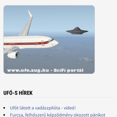
UFÓ-S HÍREK
Ufót látott a vadászpilóta - videó!
Furcsa, felhőszerű képződmény okozott pánikot