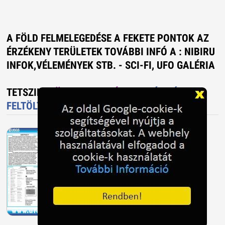
A FÖLD FELMELEGEDÉSE A FEKETE PONTOK AZ
ÉRZÉKENY TERÜLETEK TOVÁBBI INFÓ A : NIBIRU
INFOK,VÉLEMÉNYEK STB. - SCI-FI, UFO GALÉRIA
TETSZIK?
TÖLTS FEL FOTÓT TE IS!
ÚJ KÉP
FELTÖLTÉS