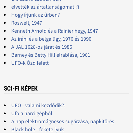
elvették az ártatlanságomat :'(
Hogy írjunk az ûrben?
Roswell, 1947
Kenneth Arnold és a Rainier hegy, 1947
Az iráni és a belga ügy, 1976 és 1990
A JAL 1628-os járat és 1986
Barney és Betty Hill elrablása, 1961
UFO-k Ózd felett
SCI-FI KÉPEK
UFO - valami kezdődik?!
Ufo a harci gépből
A nap elektromágneses sugárzása, napkitörés
Black hole - fekete lyuk