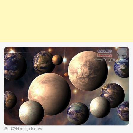
6744
megtekintés