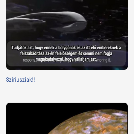
Szíriusziak!!