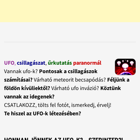
UFO
,
csillagászat
,
űrkutatás
paranormál
Vannak ufo-k?
Pontosak a csillagászok
számításai?
Várható meteorit becsapódás?
Féljünk a
földön kívüliektől?
Várható ufo invázió?
Köztünk
vannak az idegenek?
CSATLAKOZZ, tölts fel fotót, ismerkedj, érvelj!
Te hiszel az UFO-k létezésében?