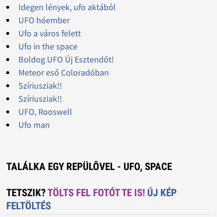
Idegen lények, ufo aktából
UFO hóember
Ufo a város felett
Ufo in the space
Boldog UFO Új Esztendőt!
Meteor eső Coloradóban
Szíriusziak!!
Szíriusziak!!
UFO, Rooswell
Ufo man
TALÁLKA EGY REPÜLÕVEL - UFO, SPACE
TETSZIK?
TÖLTS FEL FOTÓT TE IS!
ÚJ KÉP
FELTÖLTÉS