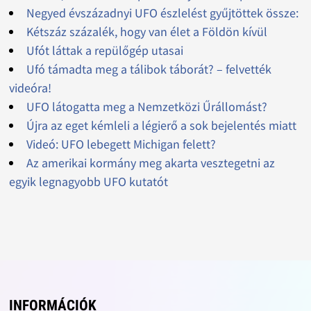
Negyed évszázadnyi UFO észlelést gyűjtöttek össze:
Kétszáz százalék, hogy van élet a Földön kívül
Ufót láttak a repülőgép utasai
Ufó támadta meg a tálibok táborát? – felvették
videóra!
UFO látogatta meg a Nemzetközi Űrállomást?
Újra az eget kémleli a légierő a sok bejelentés miatt
Videó: UFO lebegett Michigan felett?
Az amerikai kormány meg akarta vesztegetni az
egyik legnagyobb UFO kutatót
INFORMÁCIÓK