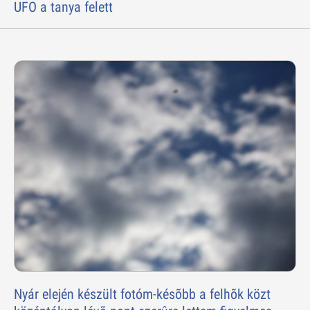
UFO a tanya felett
Nyár elején készült fotóm-késõbb a felhõk közt