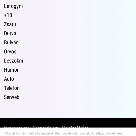
Lefogyni
+18
Zsaru
Durva
Bulvár
Orvos
Leszokni
Humor
Autó
Telefon
Serweb
Impresszum
·
Adatvédelem
·
Médiaajánlat
·
Oldalainkon és mobil alkalmazásainkban cookie-kat használunk felhasználói élmény