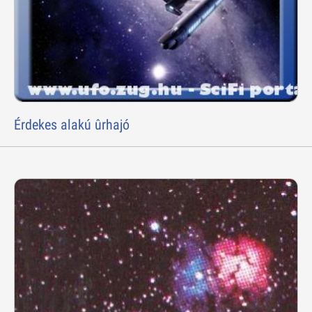
Érdekes alakú ûrhajó