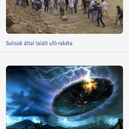
Sulisok által talált ufó-rakéta