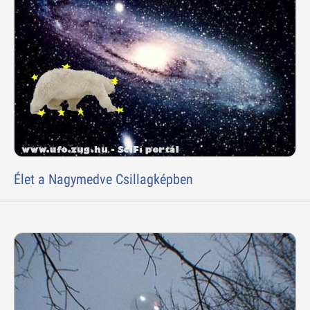
Élet a Nagymedve Csillagképben