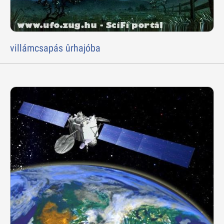
villámcsapás ûrhajóba