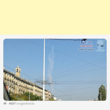
4697
megtekintés