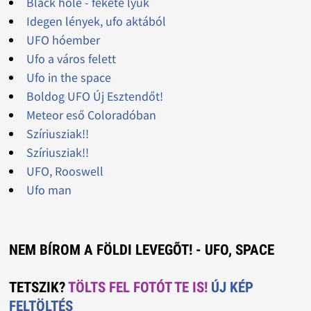
Black hole - fekete lyuk
Idegen lények, ufo aktából
UFO hóember
Ufo a város felett
Ufo in the space
Boldog UFO Új Esztendőt!
Meteor eső Coloradóban
Szíriusziak!!
Szíriusziak!!
UFO, Rooswell
Ufo man
NEM BÍROM A FÖLDI LEVEGÕT! - UFO, SPACE
TETSZIK?
TÖLTS FEL FOTÓT TE IS!
ÚJ KÉP
FELTÖLTÉS