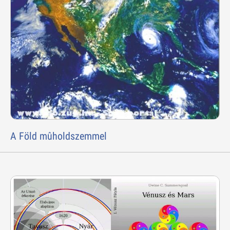
A Föld mûholdszemmel