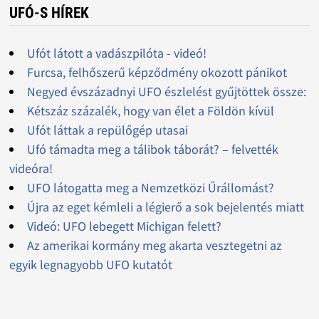
UFÓ-S HÍREK
Ufót látott a vadászpilóta - videó!
Furcsa, felhőszerű képződmény okozott pánikot
Negyed évszázadnyi UFO észlelést gyűjtöttek össze:
Kétszáz százalék, hogy van élet a Földön kívül
Ufót láttak a repülőgép utasai
Ufó támadta meg a tálibok táborát? – felvették
videóra!
UFO látogatta meg a Nemzetközi Űrállomást?
Újra az eget kémleli a légierő a sok bejelentés miatt
Videó: UFO lebegett Michigan felett?
Az amerikai kormány meg akarta vesztegetni az
egyik legnagyobb UFO kutatót