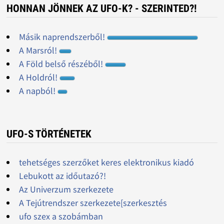
HONNAN JÖNNEK AZ UFO-K? - SZERINTED?!
Másik naprendszerből!
A Marsról!
A Föld belső részéből!
A Holdról!
A napból!
UFO-S TÖRTÉNETEK
tehetséges szerzőket keres elektronikus kiadó
Lebukott az időutazó?!
Az Univerzum szerkezete
A Tejútrendszer szerkezete[szerkesztés
ufo szex a szobámban