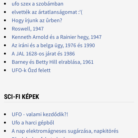
ufo szex a szobámban
elvették az ártatlanságomat :'(
Hogy írjunk az ûrben?
Roswell, 1947
Kenneth Arnold és a Rainier hegy, 1947
Az iráni és a belga ügy, 1976 és 1990
A JAL 1628-os járat és 1986
Barney és Betty Hill elrablása, 1961
UFO-k Ózd felett
SCI-FI KÉPEK
UFO - valami kezdődik?!
Ufo a harci gépből
A nap elektromágneses sugárzása, napkitörés