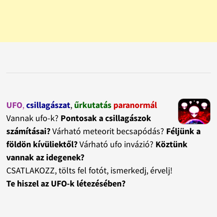
UFO
,
csillagászat
,
űrkutatás
paranormál
Vannak ufo-k?
Pontosak a csillagászok
számításai?
Várható meteorit becsapódás?
Féljünk a
földön kívüliektől?
Várható ufo invázió?
Köztünk
vannak az idegenek?
CSATLAKOZZ, tölts fel fotót, ismerkedj, érvelj!
Te hiszel az UFO-k létezésében?