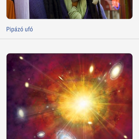
Pipázó ufó