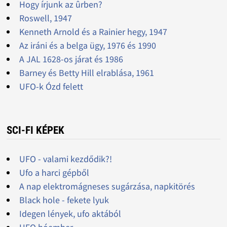
Hogy írjunk az ûrben?
Roswell, 1947
Kenneth Arnold és a Rainier hegy, 1947
Az iráni és a belga ügy, 1976 és 1990
A JAL 1628-os járat és 1986
Barney és Betty Hill elrablása, 1961
UFO-k Ózd felett
SCI-FI KÉPEK
UFO - valami kezdődik?!
Ufo a harci gépből
A nap elektromágneses sugárzása, napkitörés
Black hole - fekete lyuk
Idegen lények, ufo aktából