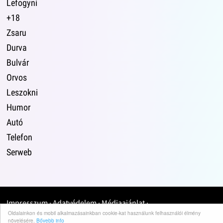
Lefogyni
+18
Zsaru
Durva
Bulvár
Orvos
Leszokni
Humor
Autó
Telefon
Serweb
Impresszum
·
Adatvédelem
·
Médiaajánlat
·
Oldalainkon és mobil alkalmazásainkban cookie-kat használunk felhasználói élmény
növelésére.
Bővebb info