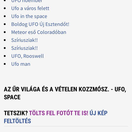
UFO hóember
Ufo a város felett
Ufo in the space
Boldog UFO Új Esztendőt!
Meteor eső Coloradóban
Szíriusziak!!
Szíriusziak!!
UFO, Rooswell
Ufo man
AZ ŰR VILÁGA ÉS A VÉTELEN KOZZMÓSZ. - UFO,
SPACE
TETSZIK?
TÖLTS FEL FOTÓT TE IS!
ÚJ KÉP
FELTÖLTÉS