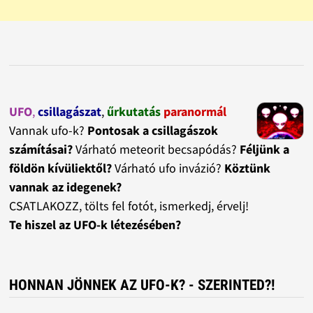
UFO
,
csillagászat
,
űrkutatás
paranormál
Vannak ufo-k?
Pontosak a csillagászok
számításai?
Várható meteorit becsapódás?
Féljünk a
földön kívüliektől?
Várható ufo invázió?
Köztünk
vannak az idegenek?
CSATLAKOZZ, tölts fel fotót, ismerkedj, érvelj!
Te hiszel az UFO-k létezésében?
HONNAN JÖNNEK AZ UFO-K? - SZERINTED?!