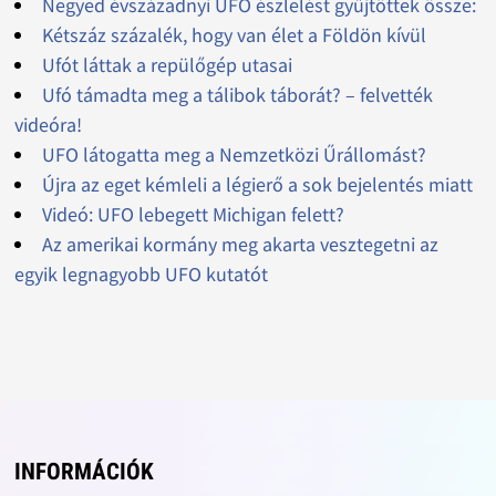
Negyed évszázadnyi UFO észlelést gyűjtöttek össze:
Kétszáz százalék, hogy van élet a Földön kívül
Ufót láttak a repülőgép utasai
Ufó támadta meg a tálibok táborát? – felvették
videóra!
UFO látogatta meg a Nemzetközi Űrállomást?
Újra az eget kémleli a légierő a sok bejelentés miatt
Videó: UFO lebegett Michigan felett?
Az amerikai kormány meg akarta vesztegetni az
egyik legnagyobb UFO kutatót
INFORMÁCIÓK