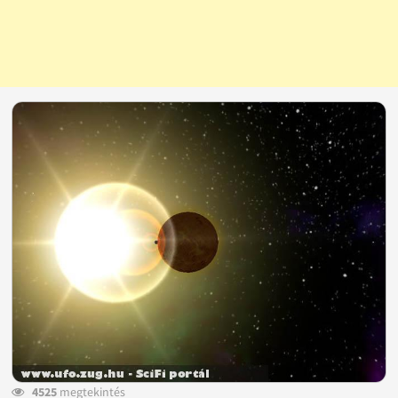
4525
megtekintés