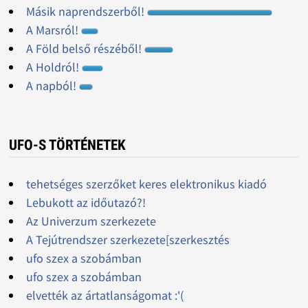
Másik naprendszerből!
A Marsról!
A Föld belső részéből!
A Holdról!
A napból!
UFO-S TÖRTÉNETEK
tehetséges szerzőket keres elektronikus kiadó
Lebukott az időutazó?!
Az Univerzum szerkezete
A Tejútrendszer szerkezete[szerkesztés
ufo szex a szobámban
ufo szex a szobámban
elvették az ártatlanságomat :'(