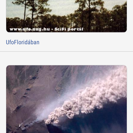
UfoFloridában