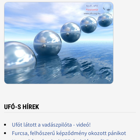
UFÓ-S HÍREK
Ufót látott a vadászpilóta - videó!
Furcsa, felhőszerű képződmény okozott pánikot