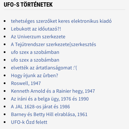
UFO-S TÖRTÉNETEK
tehetséges szerzőket keres elektronikus kiadó
Lebukott az időutazó?!
Az Univerzum szerkezete
A Tejútrendszer szerkezete[szerkesztés
ufo szex a szobámban
ufo szex a szobámban
elvették az ártatlanságomat :'(
Hogy írjunk az ûrben?
Roswell, 1947
Kenneth Arnold és a Rainier hegy, 1947
Az iráni és a belga ügy, 1976 és 1990
A JAL 1628-os járat és 1986
Barney és Betty Hill elrablása, 1961
UFO-k Ózd felett