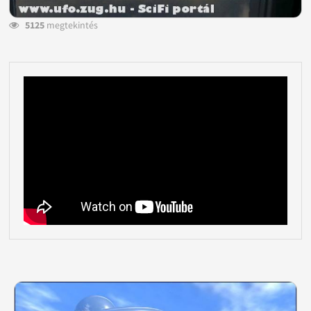
5125
megtekintés