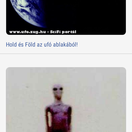
Hold és Föld az ufó ablakából!