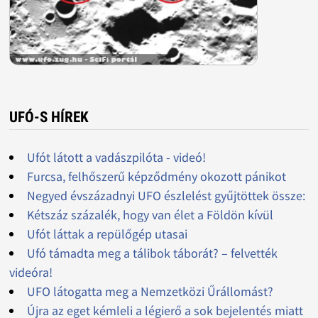
UFÓ-S HÍREK
Ufót látott a vadászpilóta - videó!
Furcsa, felhőszerű képződmény okozott pánikot
Negyed évszázadnyi UFO észlelést gyűjtöttek össze:
Kétszáz százalék, hogy van élet a Földön kívül
Ufót láttak a repülőgép utasai
Ufó támadta meg a tálibok táborát? – felvették
videóra!
UFO látogatta meg a Nemzetközi Űrállomást?
Újra az eget kémleli a légierő a sok bejelentés miatt