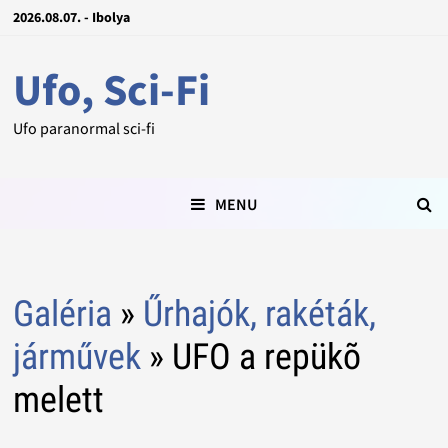
2026.08.07. - Ibolya
Ufo, Sci-Fi
Ufo paranormal sci-fi
MENU
Galéria
»
Űrhajók, rakéták,
járművek
» UFO a repükõ
melett