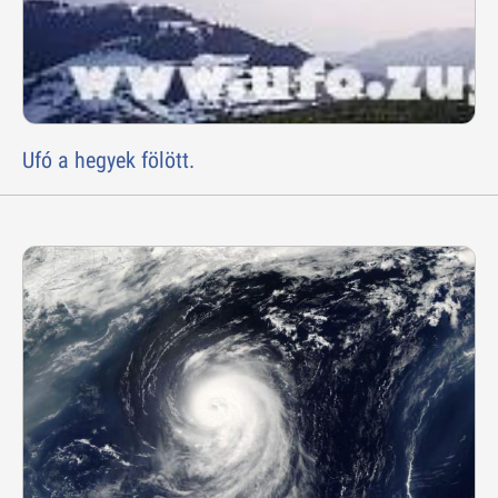
Ufó a hegyek fölött.