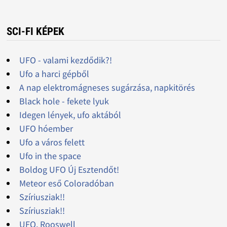
SCI-FI KÉPEK
UFO - valami kezdődik?!
Ufo a harci gépből
A nap elektromágneses sugárzása, napkitörés
Black hole - fekete lyuk
Idegen lények, ufo aktából
UFO hóember
Ufo a város felett
Ufo in the space
Boldog UFO Új Esztendőt!
Meteor eső Coloradóban
Szíriusziak!!
Szíriusziak!!
UFO, Rooswell